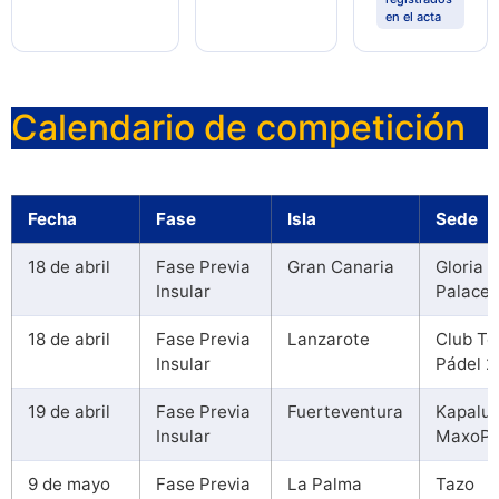
en el acta
Calendario de competición
Fecha
Fase
Isla
Sede
18 de abril
Fase Previa
Gran Canaria
Gloria
Insular
Palace
18 de abril
Fase Previa
Lanzarote
Club To
Insular
Pádel 2
19 de abril
Fase Previa
Fuerteventura
Kapalu
Insular
MaxoPá
9 de mayo
Fase Previa
La Palma
Tazo