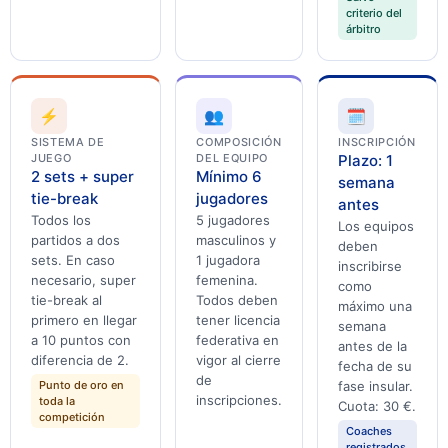
criterio del
árbitro
⚡
👥
🗓️
SISTEMA DE
COMPOSICIÓN
INSCRIPCIÓN
JUEGO
DEL EQUIPO
Plazo: 1
2 sets + super
Mínimo 6
semana
tie-break
jugadores
antes
Todos los
5 jugadores
Los equipos
partidos a dos
masculinos y
deben
sets. En caso
1 jugadora
inscribirse
necesario, super
femenina.
como
tie-break al
Todos deben
máximo una
primero en llegar
tener licencia
semana
a 10 puntos con
federativa en
antes de la
diferencia de 2.
vigor al cierre
fecha de su
de
Punto de oro en
fase insular.
inscripciones.
toda la
Cuota: 30 €.
competición
Coaches
registrados