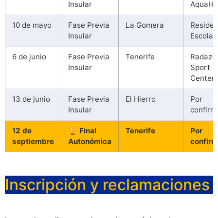
Insular
AquaHo
10 de mayo
Fase Previa
La Gomera
Residen
Insular
Escolar
6 de junio
Fase Previa
Tenerife
Radazu
Insular
Sport
Center
13 de junio
Fase Previa
El Hierro
Por
Insular
confirm
12 de
🏆 Final
Tenerife
Por
septiembre
Autonómica
confirm
Inscripción y reclamaciones