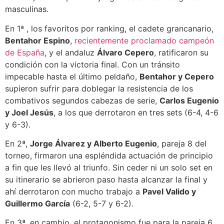
masculinas.
En 1ª , los favoritos por ranking, el cadete grancanario,
Bentahor Espino
,
recientemente proclamado campeón
de España
, y el andaluz
Álvaro Cepero
, ratificaron su
condición con la victoria final. Con un tránsito
impecable hasta el último peldaño,
Bentahor y Cepero
supieron sufrir para doblegar la resistencia de los
combativos segundos cabezas de serie,
Carlos Eugenio
y Joel Jesús
, a los que derrotaron en tres sets (6-4, 4-6
y 6-3).
En 2ª,
Jorge Álvarez y Alberto Eugenio
, pareja 8 del
torneo, firmaron una espléndida actuación de principio
a fin que les llevó al triunfo. Sin ceder ni un solo set en
su itinerario se abrieron paso hasta alcanzar la final y
ahí derrotaron con mucho trabajo a
Pavel Valido y
Guillermo García
(6-2, 5-7 y 6-2).
En 3ª, en cambio, el protagonismo fue para la pareja 6.