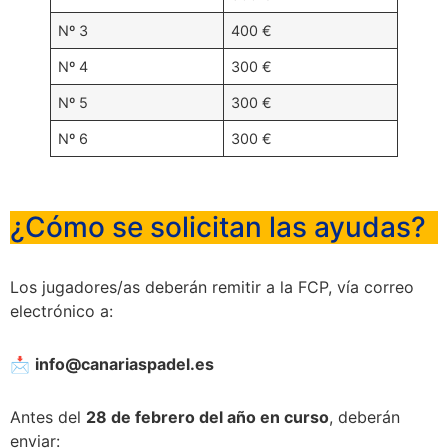
Nº 3
400 €
Nº 4
300 €
Nº 5
300 €
Nº 6
300 €
¿Cómo se solicitan las ayudas?
Los jugadores/as deberán remitir a la FCP, vía correo
electrónico a:
📩
info@canariaspadel.es
Antes del
28 de febrero del año en curso
, deberán
enviar: