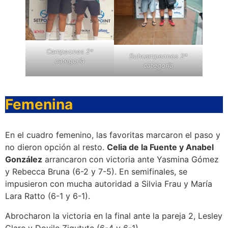
Campeones 2ª
Subcampeones 2ª
categoría
categoría
Femenina
En el cuadro femenino, las favoritas marcaron el paso y
no dieron opción al resto.
Celia de la Fuente y Anabel
González
arrancaron con victoria ante Yasmina Gómez
y Rebecca Bruna (6-2 y 7-5). En semifinales, se
impusieron con mucha autoridad a Silvia Frau y María
Lara Ratto (6-1 y 6-1).
Abrocharon la victoria en la final ante la pareja 2, Lesley
Clare y Dovile Zigutyte (6-4 y 6-1).