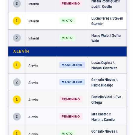
Mireia Rodríguez
&
2
Infantil
FEMENINO
Judith Coello
Lucía Pérez
Steven
&
1
Infantil
MIXTO
Guzmán
Mario Walo
Sofía
&
2
Infantil
MIXTO
Walo
ALEVÍN
Lucas Ospina
&
1
Alevín
MASCULINO
Manuel González
Gonzalo Nieves
&
2
Alevín
MASCULINO
Pablo Hidalgo
Daniella Vidal
Eva
&
1
Alevín
FEMENINO
Ortega
Iara Castro
&
2
Alevín
FEMENINO
Martina Camilo
Gonzalo Nieves
&
1
Alevín
MIXTO