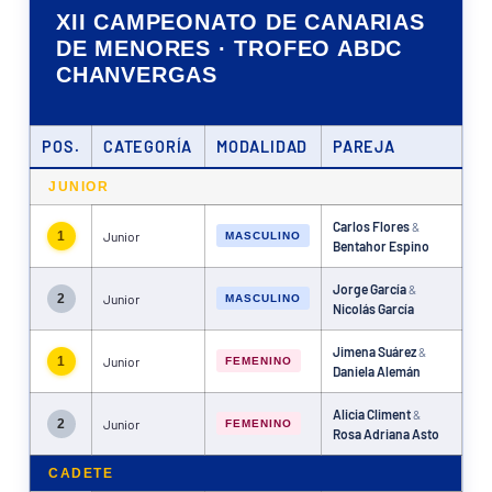
XII CAMPEONATO DE CANARIAS
DE MENORES · TROFEO ABDC
CHANVERGAS
POS.
CATEGORÍA
MODALIDAD
PAREJA
JUNIOR
Carlos Flores
&
1
Junior
MASCULINO
Bentahor Espino
Jorge García
&
2
Junior
MASCULINO
Nicolás García
Jimena Suárez
&
1
Junior
FEMENINO
Daniela Alemán
Alicia Climent
&
2
Junior
FEMENINO
Rosa Adriana Asto
CADETE