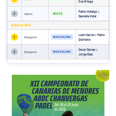
Eva Ortega
Pablo Hidalgo
&
2
Alevín
MIXTO
Daniella Vidal
BENJAMÍN
Liam García
Pablo
&
1
Benjamín
MASCULINO
Quintana
Óscar Darias
&
2
Benjamín
MASCULINO
Jorge Díaz