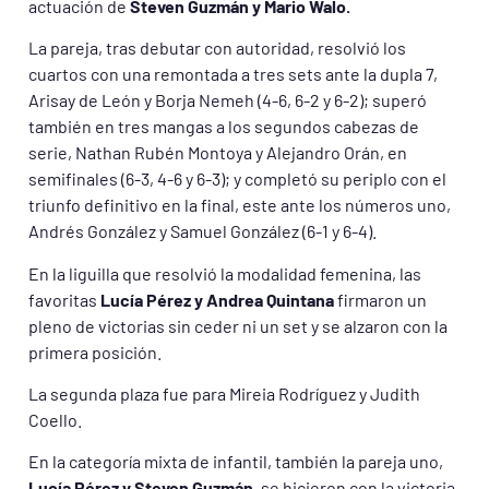
actuación de
Steven Guzmán y Mario Walo.
La pareja, tras debutar con autoridad, resolvió los
cuartos con una remontada a tres sets ante la dupla 7,
Arisay de León y Borja Nemeh (4-6, 6-2 y 6-2); superó
también en tres mangas a los segundos cabezas de
serie, Nathan Rubén Montoya y Alejandro Orán, en
semifinales (6-3, 4-6 y 6-3); y completó su periplo con el
triunfo definitivo en la final, este ante los números uno,
Andrés González y Samuel González (6-1 y 6-4).
En la liguilla que resolvió la modalidad femenina, las
favoritas
Lucía Pérez y Andrea Quintana
firmaron un
pleno de victorias sin ceder ni un set y se alzaron con la
primera posición.
La segunda plaza fue para Mireia Rodríguez y Judith
Coello.
En la categoría mixta de infantil, también la pareja uno,
Lucía Pérez y Steven Guzmán
, se hicieron con la victoria