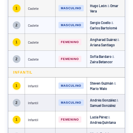
Hugo León
Omar
&
1
Cadete
MASCULINO
Vera
Sergio Coello
&
2
Cadete
MASCULINO
Carlos Bartolomé
Angharad Suárez
&
1
Cadete
FEMENINO
Ariana Santiago
Sofía Bardaro
&
2
Cadete
FEMENINO
Zaira Betancor
INFANTIL
Steven Guzmán
&
1
Infantil
MASCULINO
Mario Walo
Andrés González
&
2
Infantil
MASCULINO
Samuel González
Lucía Pérez
&
1
Infantil
FEMENINO
Andrea Quintana