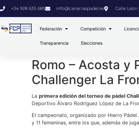
+34 928 635 685
info@canariaspadel.es
Calle León y
Federación
Competición
Licenci
Transparencia
Elecciones
Romo – Acosta y P
Challenger La Fr
La
primera edición del torneo de pádel Chal
Deportivo Álvaro Rodríguez López de La Front
El campeonato, organizado por Hierro Pádel A
y 11 femeninas, entre los que, además de juga