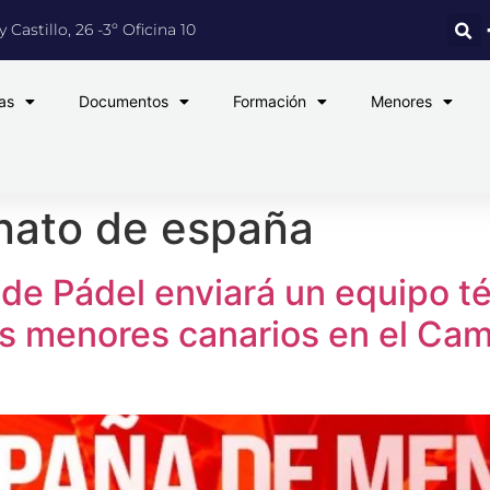
 Castillo, 26 -3º Oficina 10
as
Documentos
Formación
Menores
ato de españa
de Pádel enviará un equipo t
 los menores canarios en el C