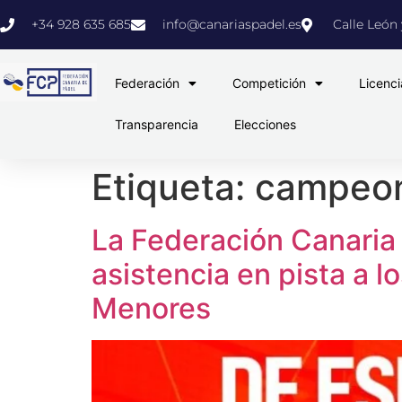
+34 928 635 685
info@canariaspadel.es
Calle León y
Federación
Competición
Licenci
Transparencia
Elecciones
Etiqueta:
campeon
La Federación Canaria 
asistencia en pista a
Menores