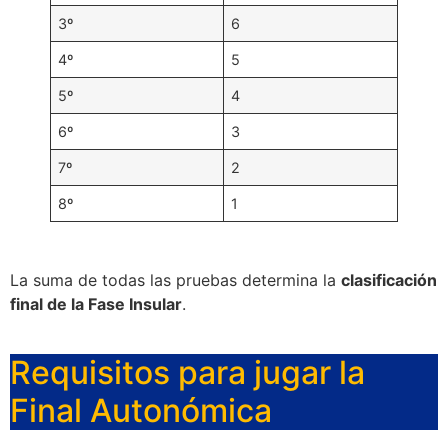
3º
6
4º
5
5º
4
6º
3
7º
2
8º
1
La suma de todas las pruebas determina la
clasificación
final de la Fase Insular
.
Requisitos para jugar la
Final Autonómica