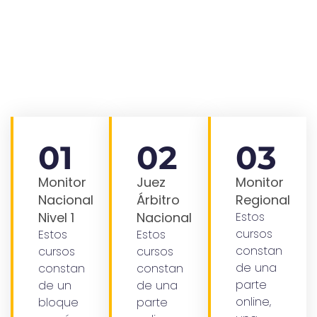
profesionales dentro del ámbito del deporte, se
exigirá la titulación establecida en cada caso en
las disposiciones vigentes, así como las
cualificaciones específicas que se determinaran
necesarias.
01
02
03
Monitor
Juez
Monitor
Nacional
Árbitro
Regional
Nivel 1
Nacional
Estos
cursos
Estos
Estos
constan
cursos
cursos
de una
constan
constan
parte
de un
de una
online,
bloque
parte