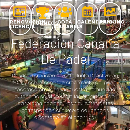
RENOVACIÓN
COPA
CALENDARIO
RANKING
TORNEOS
LICENCIA
CANARIAS
Federación Canaria
De Pádel
Desde la creación de esta Junta Directiva en
2015, y con el continuo crecimiento del padel
federado en Canarias, nuestra comunidad
autónoma se sitúa entre las principales del
panorama nacional. Los siguientes datos
corresponden al número de licencias
alcanzado en el año 2.025