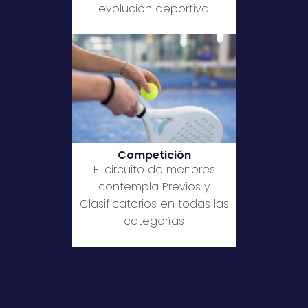
evolución deportiva.
Competición
El circuito de menores
contempla Previos y
Clasificatorios en todas las
categorías