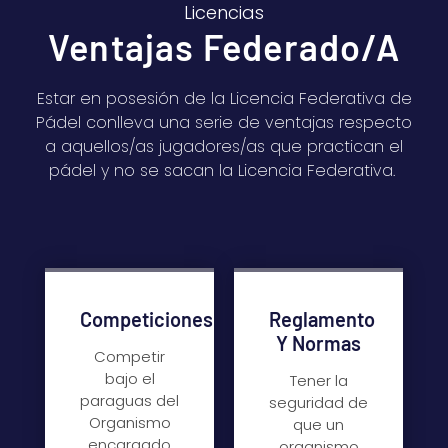
Licencias
Ventajas Federado/a
Estar en posesión de la Licencia Federativa de
Pádel conlleva una serie de ventajas respecto
a aquellos/as jugadores/as que practican el
pádel y no se sacan la Licencia Federativa.
Competiciones
Reglamento
Y Normas
Competir
bajo el
Tener la
paraguas del
seguridad de
Organismo
que un
encargado
organismo