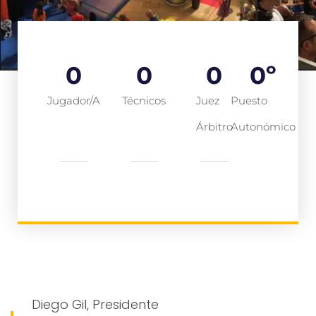
0
0
0
0
º
Jugador/a
Técnicos
Juez
Puesto
Árbitro
Autonómico
Diego Gil, Presidente